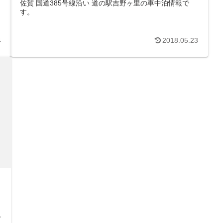
佐賀 国道385号線沿い 道の駅吉野ヶ里の車中泊情報で
す。
4
2018.05.23
7