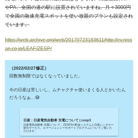
やPA、全国の道の駅に設置されていますね。月々3000円
で全国の急速充電スポットを使い放題のプランも設定され
ています。
https://web.archive.org/web/20170723183611/http://ev.niss
an.co.jp/LEAF/ZESP/
（2022/02/27修正）
回数無制限ではなくなっていました。
今の日産は苦しいし、ムチャクチャ使いまくる人とかいたん
だろうなぁ…😅
日産：日産電気自動車 充電について | zesp3
日産電気自動車 充電について。ZESP3の料金システムと日産レンタカー
割引サービス。エマージェンシーサポートプログラムについてご覧いた
だけます。