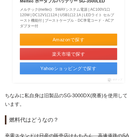
Meltec ポータブルバッテリー SG-3500LED
メルテック(meltec) 5WAYシステム電源 | AC100V1口
120W | DC12V1口12A | USB1口2.1A | LEDライト セルブ
ースト機能付 | ブーストケーブル・DC準電コード・ACア
ダプター付
Amazonで探す
楽天市場で探す
Yahooショッピングで探す
ポチップ
ちなみに私自身は旧製品のSG-3000DX(廃番)を使用して
います。
燃料代はどうなの？
充電スタンドは日産の販売店はもちろん、高速道路のSA