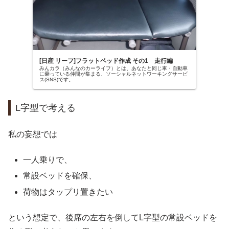
[日産 リーフ]フラットベッド作成 その1 走行編
みんカラ（みんなのカーライフ）とは、あなたと同じ車・自動車
に乗っている仲間が集まる、ソーシャルネットワーキングサービ
ス(SNS)です。
L字型で考える
私の妄想では
一人乗りで、
常設ベッドを確保、
荷物はタップリ置きたい
という想定で、後席の左右を倒してL字型の常設ベッドを